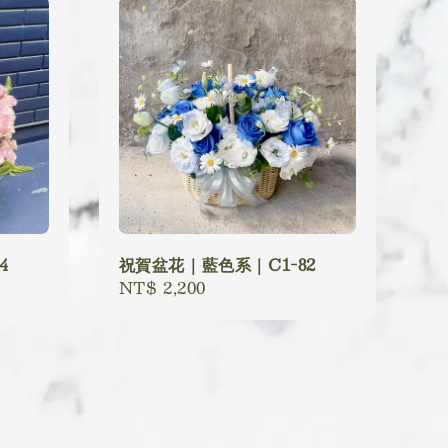
4
祝賀盆花｜藍色系｜C1-82
Regular
NT$ 2,200
price