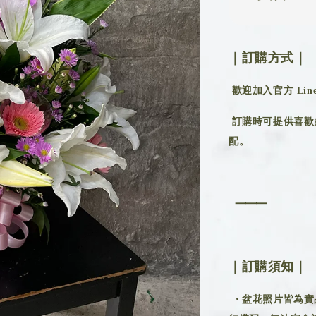
｜訂購方式｜
歡迎加入官方 Line 
訂購時可提供喜歡
配。
⸻
｜訂購須知｜
・盆花照片皆為實