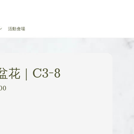
活動會場
盆花｜C3-8
00