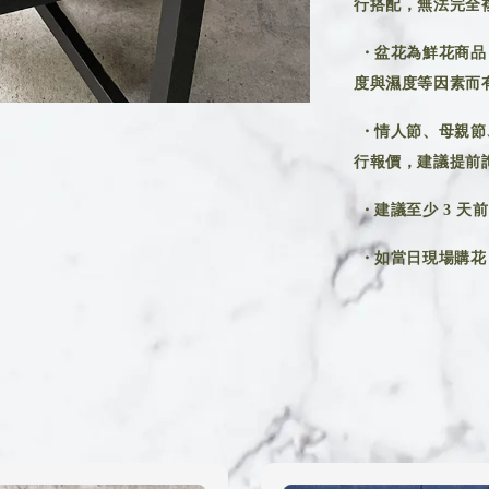
行搭配，無法完全
・盆花為鮮花商品
度與濕度等因素而
・情人節、母親節
行報價，建議提前
・建議至少 3 天
・如當日現場購花，