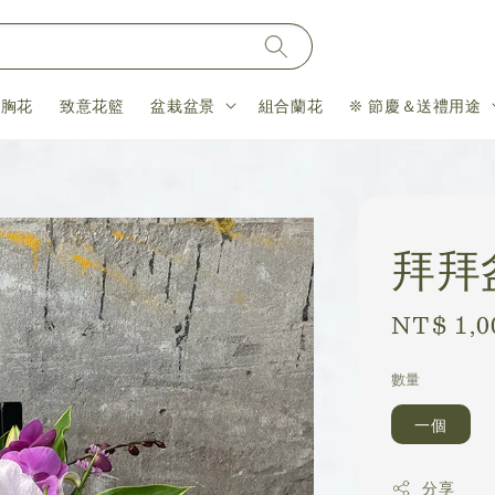
＆胸花
致意花籃
盆栽盆景
組合蘭花
❊ 節慶＆送禮用途
拜拜
Regular
NT$ 1,0
price
數量
一個
分享