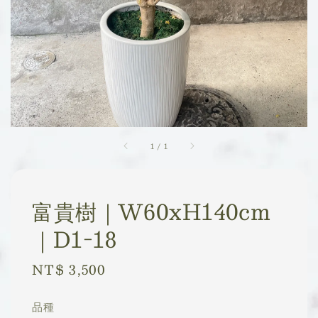
1
/
1
富貴樹｜W60xH140cm
｜D1-18
Regular
NT$ 3,500
price
品種