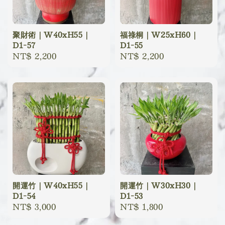
聚財術｜W40xH55｜
福祿桐｜W25xH60｜
D1-57
D1-55
Regular
NT$ 2,200
Regular
NT$ 2,200
price
price
開運竹｜W40xH55｜
開運竹｜W30xH30｜
D1-54
D1-53
Regular
NT$ 3,000
Regular
NT$ 1,800
price
price