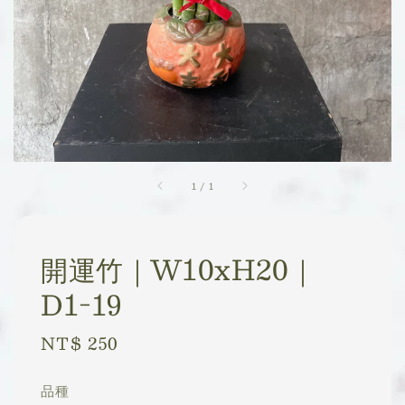
1
/
1
開運竹｜W10xH20｜
D1-19
Regular
NT$ 250
price
品種