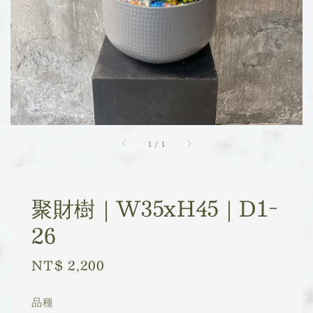
1
/
1
聚財樹｜W35xH45｜D1-
26
Regular
NT$ 2,200
price
品種