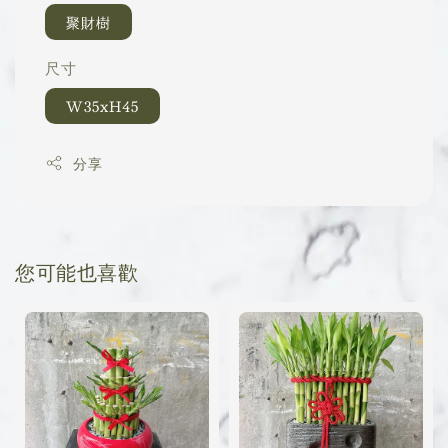
聚財樹
尺寸
W35xH45
分享
您可能也喜歡