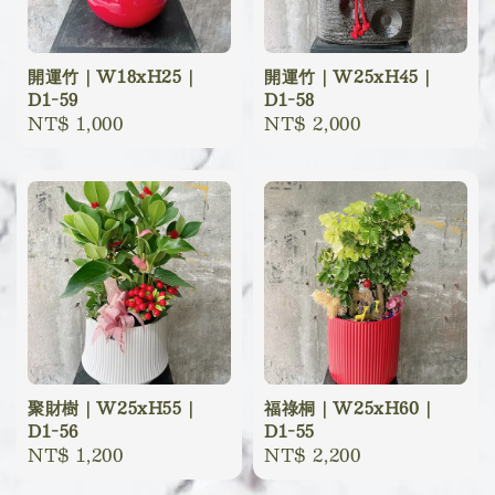
開運竹｜W18xH25｜
開運竹｜W25xH45｜
D1-59
D1-58
Regular
NT$ 1,000
Regular
NT$ 2,000
price
price
聚財樹｜W25xH55｜
福祿桐｜W25xH60｜
D1-56
D1-55
Regular
NT$ 1,200
Regular
NT$ 2,200
price
price