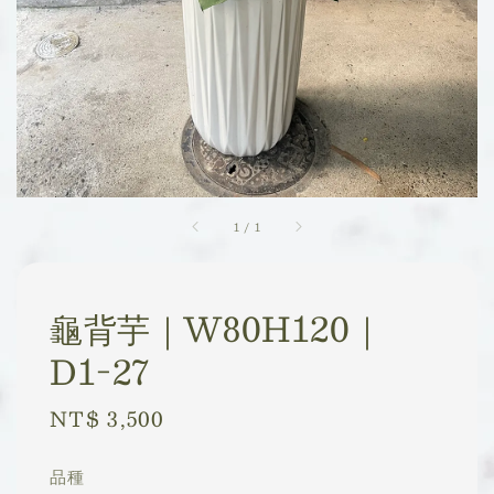
1
/
1
龜背芋｜W80H120｜
D1-27
Regular
NT$ 3,500
price
品種