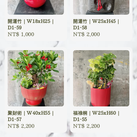
開運竹｜W18xH25｜
開運竹｜W25xH45｜
D1-59
D1-58
Regular
NT$ 1,000
Regular
NT$ 2,000
price
price
聚財術｜W40xH55｜
福祿桐｜W25xH60｜
D1-57
D1-55
Regular
NT$ 2,200
Regular
NT$ 2,200
price
price