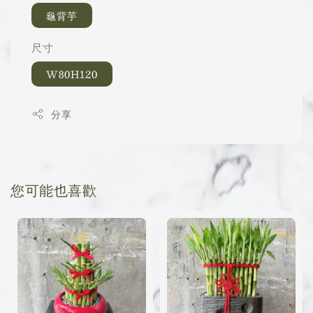
龜背芋
尺寸
W80H120
分享
您可能也喜歡