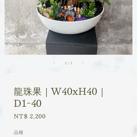
1
/
1
龍珠果｜W40xH40｜
D1-40
Regular
NT$ 2,200
price
品種