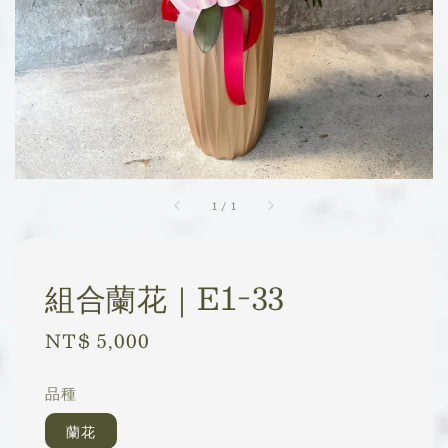
1
/
1
組合蘭花｜E1-33
Regular
NT$ 5,000
price
品種
蘭花