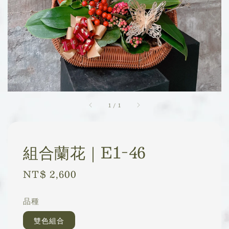
1
/
1
組合蘭花｜E1-46
Regular
NT$ 2,600
price
品種
雙色組合