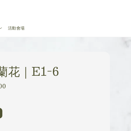
活動會場
蘭花｜E1-6
00