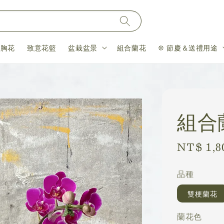
＆胸花
致意花籃
盆栽盆景
組合蘭花
❊ 節慶＆送禮用途
組合
Regular
NT$ 1,8
price
品種
雙梗蘭花
蘭花色