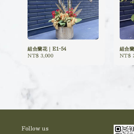
組合蘭花｜E1-54
組合蘭
Regular
NT$ 3,000
Regu
NT$ 2
price
price
Follow us