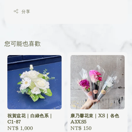
分享
您可能也喜歡
祝賀盆花｜白綠色系｜
康乃馨花束｜XS | 各色
C1-87
A3XS5
Regular
NT$ 1,000
Regular
NT$ 150