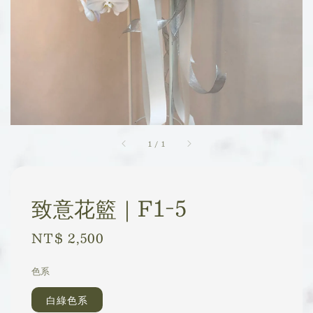
1
/
1
致意花籃｜F1-5
Regular
NT$ 2,500
price
色系
白綠色系