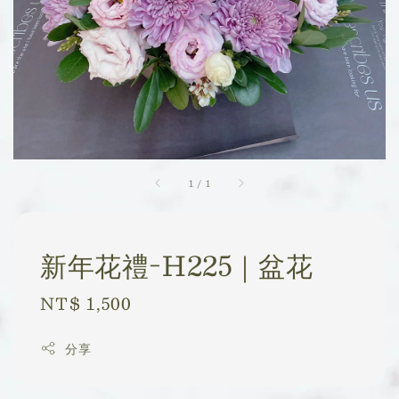
1
/
1
新年花禮-H225｜盆花
Regular
NT$ 1,500
price
分享